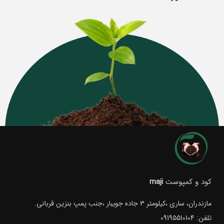
کود و کمپوست
maji
مازندران، ساری ،کیلومتر 3 جاده جویبار ،جنب پمپ بنزین قربانی.
تلفن: 09195510104