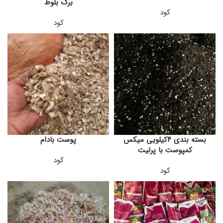
برگ بلوط
کود
کود
بسته بندی ۴کیلویی میکس
پوست بادام
کمپوست با پرلیت
کود
کود