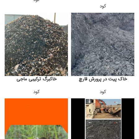
کود
خاک پیت در پرورش قارچ
خاکبرگ ترکیبی ماجی
کود
کود